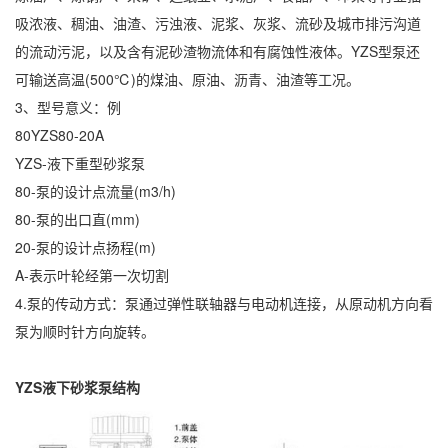
吸浓液、稠油、油渣、污浊液、泥浆、灰浆、流砂及城市排污沟道
的流动污泥，以及含有泥砂渣物流体和有腐蚀性液体。YZS型泵还
可输送高温(500℃)的煤油、原油、沥青、油渣等工况。
3、型号意义：例
80YZS80-20A
YZS-液下重型砂浆泵
80-泵的设计点流量(m3/h)
80-泵的出口直(mm)
20-泵的设计点扬程(m)
A-表示叶轮经第一次切割
4.泵的传动方式：泵通过弹性联轴器与电动机连接，从原动机方向看
泵为顺时针方向旋转。
YZS液下砂浆泵结构