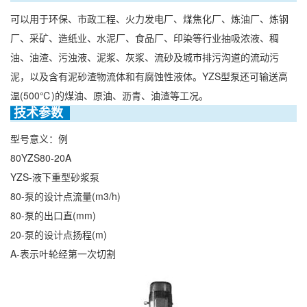
可以用于环保、市政工程、火力发电厂、煤焦化厂、炼油厂、炼钢
厂、采矿、造纸业、水泥厂、食品厂、印染等行业抽吸浓液、稠
油、油渣、污浊液、泥浆、灰浆、流砂及城市排污沟道的流动污
泥，以及含有泥砂渣物流体和有腐蚀性液体。YZS型泵还可输送高
温(500℃)的煤油、原油、沥青、油渣等工况。
 技术参数  
型号意义：例
80YZS80-20A
YZS-液下重型砂浆泵
80-泵的设计点流量(m3/h)
80-泵的出口直(mm)
20-泵的设计点扬程(m)
A-表示叶轮经第一次切割